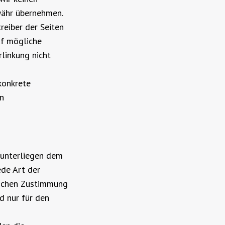
währ übernehmen.
treiber der Seiten
uf mögliche
linkung nicht
konkrete
n
n unterliegen dem
ede Art der
lichen Zustimmung
d nur für den