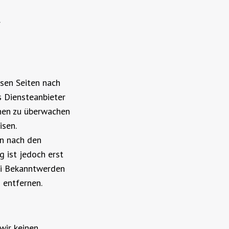
r
esen Seiten nach
s Diensteanbieter
onen zu überwachen
isen.
en nach den
 ist jedoch erst
ei Bekanntwerden
 entfernen.
wir keinen