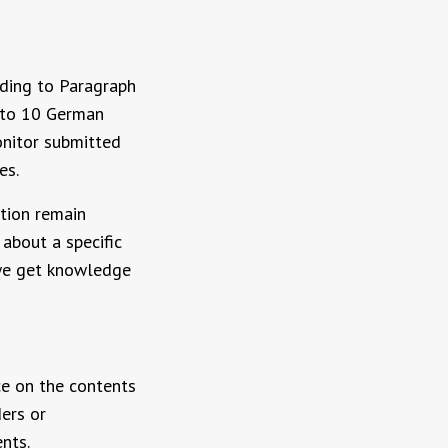
rding to Paragraph
 to 10 German
onitor submitted
es.
tion remain
 about a specific
 we get knowledge
ce on the contents
ers or
nts.