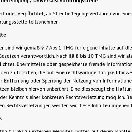
tbeteiligung / Universalschlichtungsstelle
eit oder verpflichtet, an Streitbeilegungsverfahren vor eine
htungsstelle teilzunehmen.
lte
er sind wir gemäß § 7 Abs.1 TMG für eigene Inhalte auf di
esetzen verantwortlich. Nach §§ 8 bis 10 TMG sind wir al
flichtet, übermittelte oder gespeicherte fremde Informati
en zu forschen, die auf eine rechtswidrige Tätigkeit hinwe
ur Entfernung oder Sperrung der Nutzung von Information
zen bleiben hiervon unberührt. Eine diesbezügliche Haftung
der Kenntnis einer konkreten Rechtsverletzung möglich. B
en Rechtsverletzungen werden wir diese Inhalte umgehend
s
hält Links zu externen Websites Dritter, auf deren Inhalte 