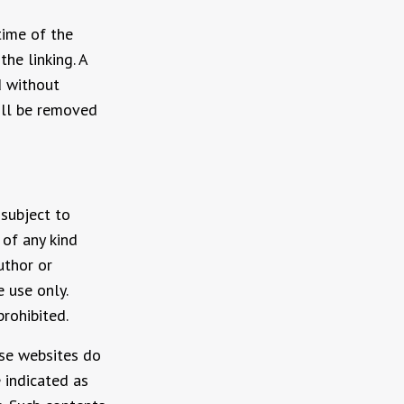
time of the
he linking. A
d without
will be removed
subject to
 of any kind
uthor or
 use only.
rohibited.
ese websites do
e indicated as