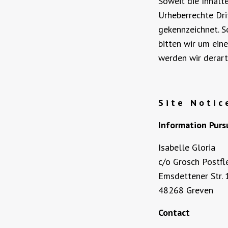
Soweit die Inhalt
Urheberrechte Dri
gekennzeichnet. S
bitten wir um ei
werden wir derart
S i t e N o t i c 
Information Purs
Isabelle Gloria
c/o Grosch Postf
Emsdettener Str. 
48268 Greven
Contact