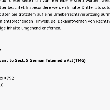
e auf dieser Seite nicht vom Betreiber erstellt wurden, wer
tter beachtet. Insbesondere werden Inhalte Dritter als sol
ollten Sie trotzdem auf eine Urheberrechtsverletzung auf
nen entsprechenden Hinweis. Bei Bekanntwerden von Rechts
ige Inhalte umgehend entfernen.
e
uant to Sect. 5 German Telemedia Act(TMG)
lex #792
10