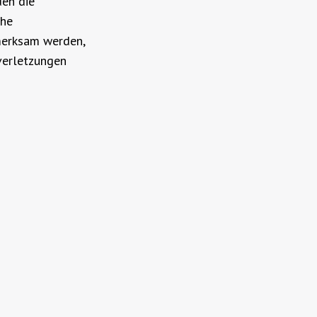
den die
che
merksam werden,
verletzungen