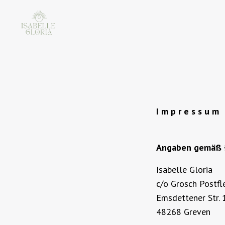
I m p r e s s u m
Angaben gemäß 
Isabelle Gloria
c/o Grosch Postf
Emsdettener Str. 
48268 Greven